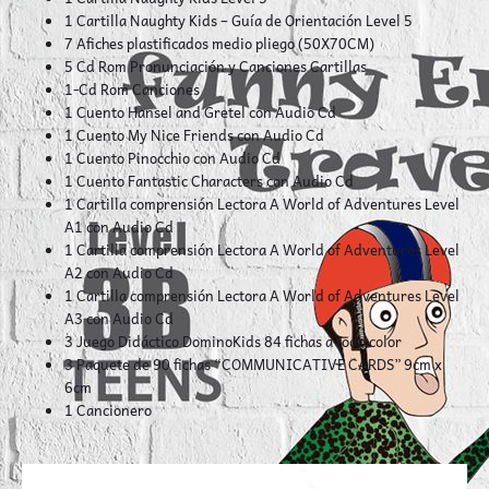
1 Cartilla Naughty Kids – Guía de Orientación Level 5
7 Afiches plastificados medio pliego (50X70CM)
5 Cd Rom Pronunciación y Canciones Cartillas
1-Cd Rom Canciones
1 Cuento Hansel and Gretel con Audio Cd
1 Cuento My Nice Friends con Audio Cd
1 Cuento Pinocchio con Audio Cd
1 Cuento Fantastic Characters con Audio Cd
1 Cartilla comprensión Lectora A World of Adventures Level
A1 con Audio Cd
1 Cartilla comprensión Lectora A World of Adventures Level
A2 con Audio Cd
1 Cartilla comprensión Lectora A World of Adventures Level
A3 con Audio Cd
3 Juego Didáctico DominoKids 84 fichas a todo color
3 Paquete de 90 fichas “COMMUNICATIVE CARDS” 9cm x
6cm
1 Cancionero